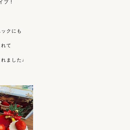
イブ！
ニックにも
くれて
くれました♩