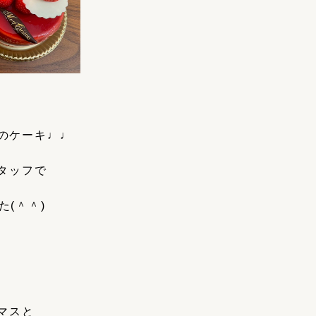
のケーキ♩♩
タッフで
(＾＾)
マスと